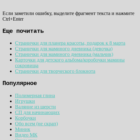
Если заметили ошибку, выделите фрагмент текста и нажмите
Ctrl+Enter
Еще почитать
Странички для планера красоты, подарок к 8 марта
Странички для маминого дневника (девочка)
Странички для маминого дневника (мальчик)
Карточки для детского альбома/коробочки мамины
сокровища
Странички для творческого блокнота
Популярное
Полимерная глина
Игрушки
Валяние из шерсти
СП для начинающих
Корбочки
Обо всем (не скрап)
Миник
Видео МК