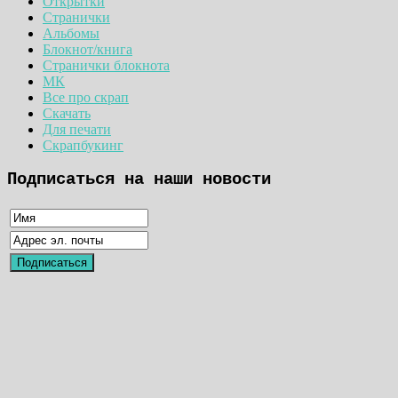
Открытки
Странички
Альбомы
Блокнот/книга
Странички блокнота
МК
Все про скрап
Скачать
Для печати
Скрапбукинг
Подписаться на наши новости