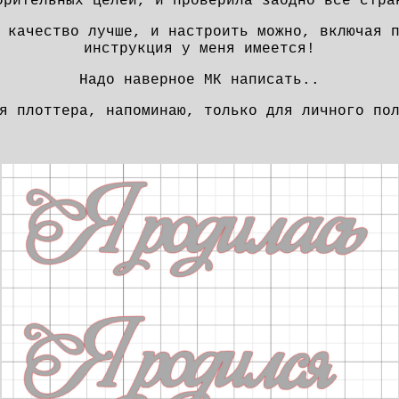
орительных целей, и проверила заодно все ст
 качество лучше, и настроить можно, включая 
инструкция у меня имеется!
Надо наверное МК написать..
ля плоттера, напоминаю, только для личного по