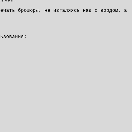
ранички.
печать брошюры, не изгаляясь над с вордом, а
льзования: