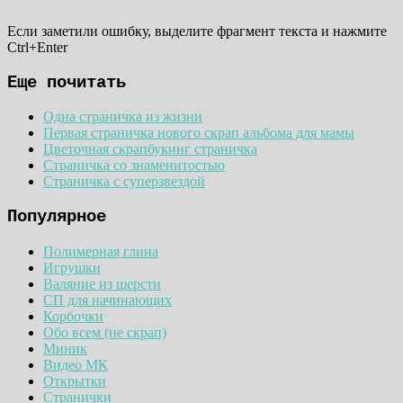
Если заметили ошибку, выделите фрагмент текста и нажмите
Ctrl+Enter
Еще почитать
Одна страничка из жизни
Первая страничка нового скрап альбома для мамы
Цветочная скрапбукинг страничка
Страничка со знаменитостью
Страничка с суперзвездой
Популярное
Полимерная глина
Игрушки
Валяние из шерсти
СП для начинающих
Корбочки
Обо всем (не скрап)
Миник
Видео МК
Открытки
Странички