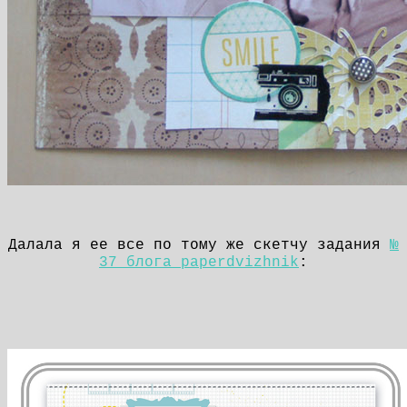
Далала я ее все по тому же скетчу задания
№
37 блога paperdvizhnik
: