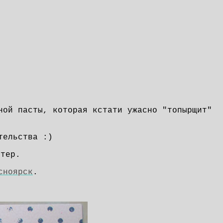
ной пасты, которая кстати ужасно "топырщит"
тельства :)
ттер.
ноярск
.