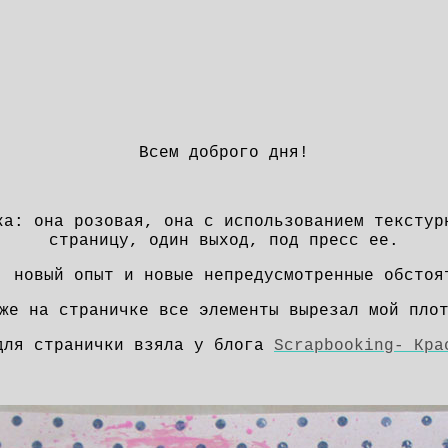
Всем доброго дня!
ка: она розовая, она с использованием текстур
страницу, один выход, под пресс ее.
, новый опыт и новые непредусмотренные обстоя
же на страничке все элементы вырезал мой пло
ля странички взяла у блога
Scrapbooking-
Крас