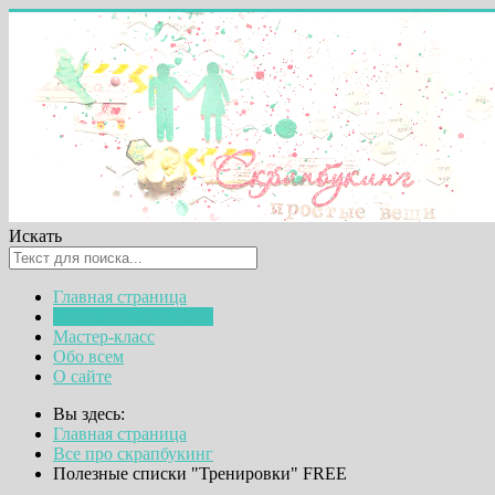
Искать
Главная страница
Все про скрапбукинг
Мастер-класс
Обо всем
О сайте
Вы здесь:
Главная страница
Все про скрапбукинг
Полезные списки "Тренировки" FREE