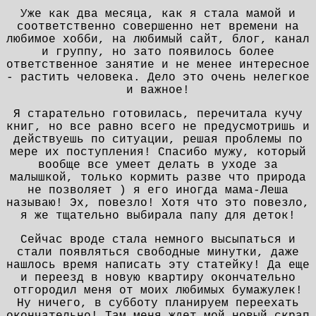
Уже как два месяца, как я стала мамой и
соответственно совершенно нет времени на
любимое хобби, на любимый сайт, блог, канал
и группу, но зато появилось более
ответственное занятие и не менее интересное
- растить человека. Дело это очень нелегкое
и важное!
Я старательно готовилась, перечитала кучу
книг, но все равно всего не предусмотришь и
действуешь по ситуации, решая проблемы по
мере их поступления! Спасибо мужу, который
вообще все умеет делать в уходе за
малышкой, только кормить разве что природа
не позволяет ) я его иногда мама-Леша
называю! Эх, повезло! Хотя что это повезло,
я же тщательно выбирала папу для деток!
Сейчас вроде стала немного высыпаться и
стали появляться свободные минутки, даже
нашлось время написать эту статейку! Да еще
и переезд в новую квартиру окончательно
отгородил меня от моих любимых бумажулек!
Ну ничего, в субботу планируем переехать
окончательно! Там меня ждет мой новый скрап