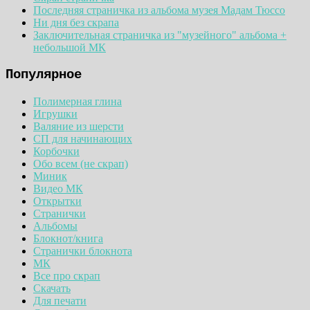
Последняя страничка из альбома музея Мадам Тюссо
Ни дня без скрапа
Заключительная страничка из "музейного" альбома +
небольшой МК
Популярное
Полимерная глина
Игрушки
Валяние из шерсти
СП для начинающих
Корбочки
Обо всем (не скрап)
Миник
Видео МК
Открытки
Странички
Альбомы
Блокнот/книга
Странички блокнота
МК
Все про скрап
Скачать
Для печати